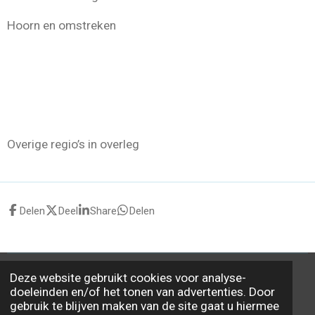
Hoorn en omstreken
Overige regio’s in overleg
Delen
Deel
Share
Delen
Deze website gebruikt cookies voor analyse-
© 2020 - 2026 Kraamzorg Yvonne Petri
doeleinden en/of het tonen van advertenties. Door
Powered by
JouwWeb
gebruik te blijven maken van de site gaat u hiermee