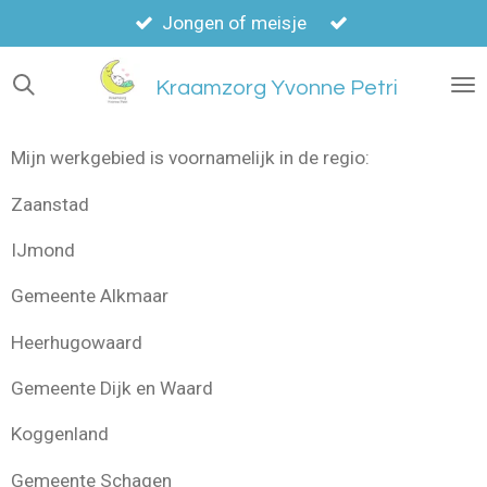
Ga
Jongen of meisje
direct
naar
Kraamzorg Yvonne Petri
de
hoofdinhoud
Mijn werkgebied is voornamelijk in de regio:
Zaanstad
IJmond
Gemeente Alkmaar
Heerhugowaard
Gemeente Dijk en Waard
Koggenland
Gemeente Schagen